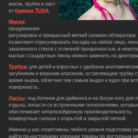
масок, трубок и ласт
бренда TUSA
от
.
Маски
:
продуманная
регулировка и прекрасный мягкий силикон обтюратора
позволяют отрегулировать посадку на любое лицо, линз
закаленного стекла с отличной прозрачностью, в некот
масках стандартные линзы можно заменить на диоптри
Трубки
: для детей и взрослых с удобным анатомически
загубником и верхним клапаном, оставляющим трубку с
время нырка, облегчая тем самым выдох и вдох при вс
поверхность.
Ласты
: под ботинок для дайвинга и на босую ногу для 
отдыха, лопасти со встроенными технологиями, которы
обеспечивает непревзойденную производительность,
комфортные галоши с открытой и закрытой пяткой.
Именно у нас спортсмены любого уровня подготовки см
найти по-настоящему хорошие товары по доступным ц